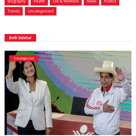
Biography
Health
Life & Wellness
News
Politics
Trends
Uncategorized
Both Sidebar
Uncategorized