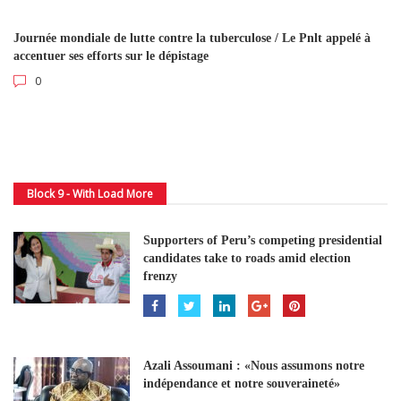
Journée mondiale de lutte contre la tuberculose / Le Pnlt appelé à
accentuer ses efforts sur le dépistage
0
Block 9 - With Load More
Supporters of Peru’s competing presidential
candidates take to roads amid election
frenzy
Azali Assoumani : «Nous assumons notre
indépendance et notre souveraineté»