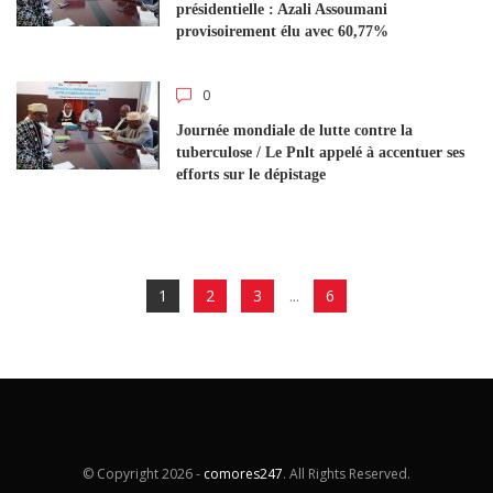
présidentielle : Azali Assoumani
provisoirement élu avec 60,77%
0
Journée mondiale de lutte contre la
tuberculose / Le Pnlt appelé à accentuer ses
efforts sur le dépistage
1
2
3
...
6
© Copyright
2026 -
comores247
. All Rights Reserved.