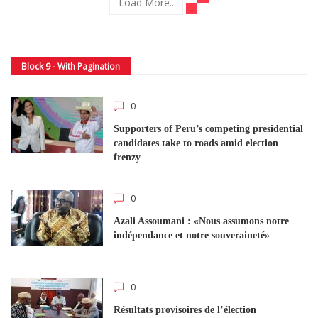
Load More..
Block 9 - With Pagination
0
Supporters of Peru’s competing presidential
candidates take to roads amid election
frenzy
0
Azali Assoumani : «Nous assumons notre
indépendance et notre souveraineté»
0
Résultats provisoires de l’élection