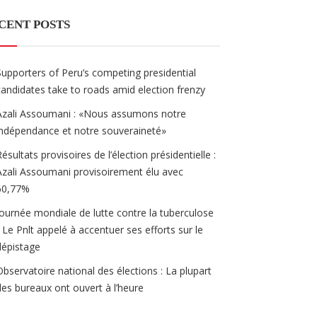
CENT POSTS
Supporters of Peru’s competing presidential
candidates take to roads amid election frenzy
Azali Assoumani : «Nous assumons notre
indépendance et notre souveraineté»
Résultats provisoires de l’élection présidentielle :
Azali Assoumani provisoirement élu avec
60,77%
Journée mondiale de lutte contre la tuberculose
/ Le Pnlt appelé à accentuer ses efforts sur le
dépistage
Observatoire national des élections : La plupart
des bureaux ont ouvert à l’heure