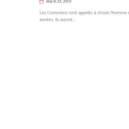
March 23, 2019
Les Comoriens sont appelés à choisir l’homme qu
années. Ils auront…