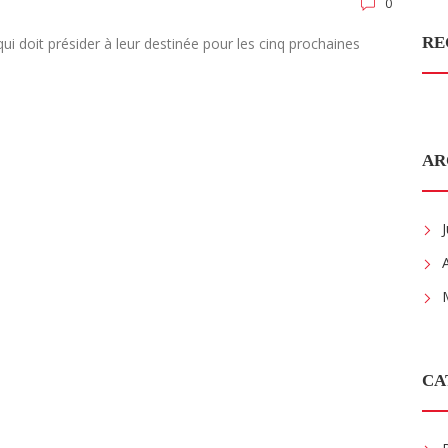
0
RE
i doit présider à leur destinée pour les cinq prochaines
AR
CA