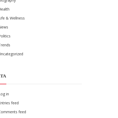
Biography
Health
Life & Wellness
News
Politics
Trends
Uncategorized
TA
Log in
Entries feed
Comments feed