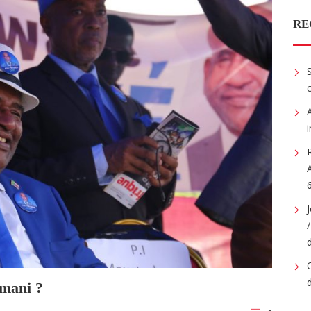
RE
umani ?