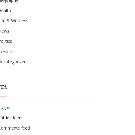
Biography
Health
Life & Wellness
News
Politics
Trends
Uncategorized
TA
Log in
Entries feed
Comments feed