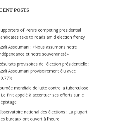
CENT POSTS
Supporters of Peru’s competing presidential
candidates take to roads amid election frenzy
Azali Assoumani : «Nous assumons notre
indépendance et notre souveraineté»
Résultats provisoires de l’élection présidentielle :
Azali Assoumani provisoirement élu avec
60,77%
Journée mondiale de lutte contre la tuberculose
/ Le Pnlt appelé à accentuer ses efforts sur le
dépistage
Observatoire national des élections : La plupart
des bureaux ont ouvert à l’heure