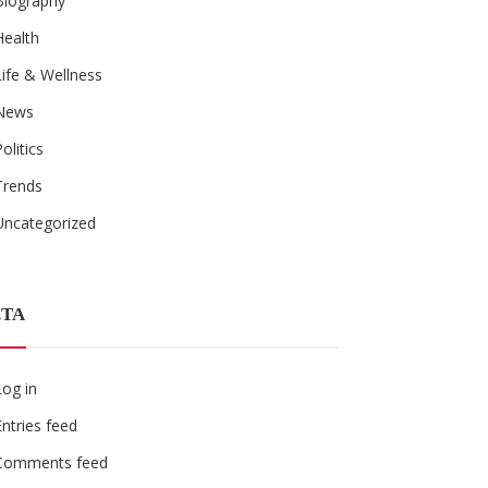
Biography
Health
Life & Wellness
News
Politics
Trends
Uncategorized
TA
Log in
Entries feed
Comments feed