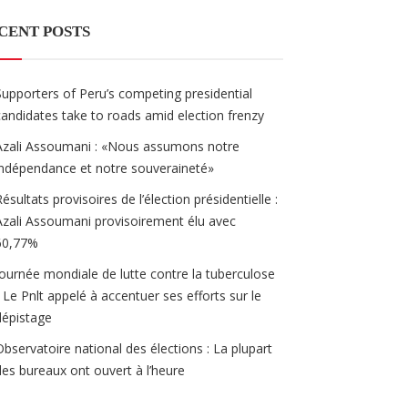
CENT POSTS
Supporters of Peru’s competing presidential
candidates take to roads amid election frenzy
Azali Assoumani : «Nous assumons notre
indépendance et notre souveraineté»
Résultats provisoires de l’élection présidentielle :
Azali Assoumani provisoirement élu avec
60,77%
Journée mondiale de lutte contre la tuberculose
/ Le Pnlt appelé à accentuer ses efforts sur le
dépistage
Observatoire national des élections : La plupart
des bureaux ont ouvert à l’heure