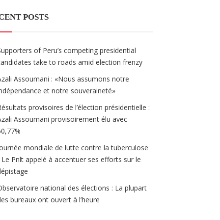
CENT POSTS
Supporters of Peru’s competing presidential
candidates take to roads amid election frenzy
Azali Assoumani : «Nous assumons notre
indépendance et notre souveraineté»
Résultats provisoires de l’élection présidentielle :
Azali Assoumani provisoirement élu avec
60,77%
Journée mondiale de lutte contre la tuberculose
/ Le Pnlt appelé à accentuer ses efforts sur le
dépistage
Observatoire national des élections : La plupart
des bureaux ont ouvert à l’heure