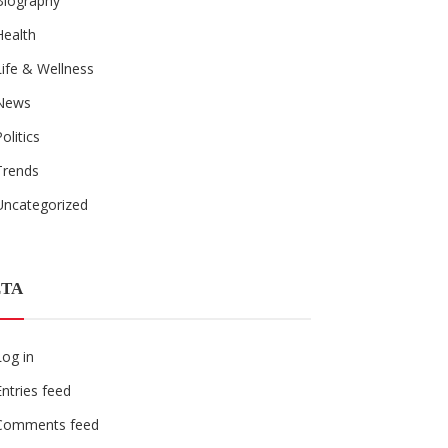
Biography
Health
Life & Wellness
News
Politics
Trends
Uncategorized
TA
Log in
Entries feed
Comments feed