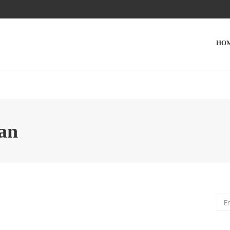
HO
an