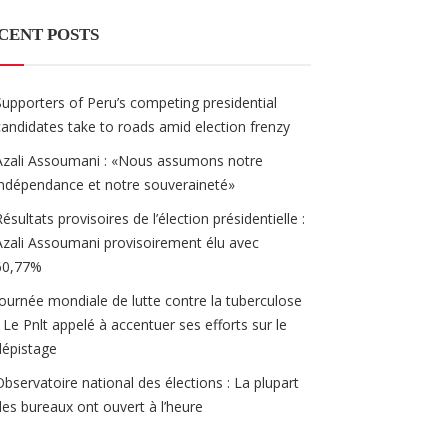
CENT POSTS
Supporters of Peru’s competing presidential
candidates take to roads amid election frenzy
Azali Assoumani : «Nous assumons notre
indépendance et notre souveraineté»
Résultats provisoires de l’élection présidentielle :
Azali Assoumani provisoirement élu avec
60,77%
Journée mondiale de lutte contre la tuberculose
/ Le Pnlt appelé à accentuer ses efforts sur le
dépistage
Observatoire national des élections : La plupart
des bureaux ont ouvert à l’heure