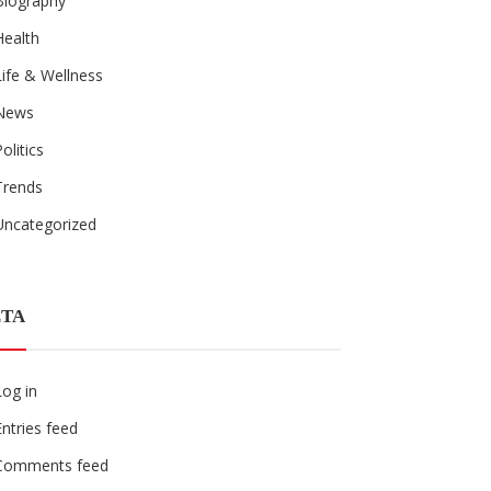
Biography
Health
Life & Wellness
News
Politics
Trends
Uncategorized
TA
Log in
Entries feed
Comments feed