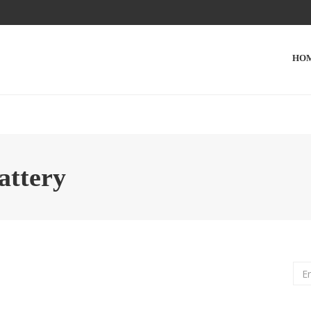
HO
attery