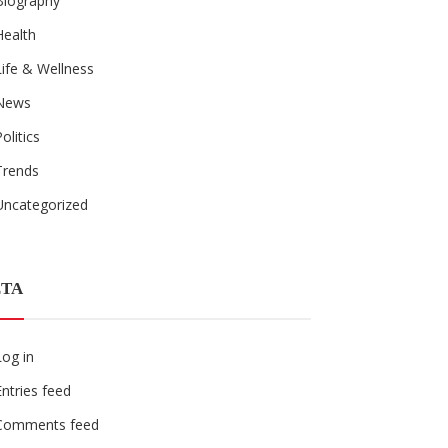
Biography
Health
Life & Wellness
News
Politics
Trends
Uncategorized
TA
Log in
Entries feed
Comments feed