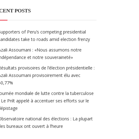
CENT POSTS
Supporters of Peru’s competing presidential
candidates take to roads amid election frenzy
Azali Assoumani : «Nous assumons notre
indépendance et notre souveraineté»
Résultats provisoires de l’élection présidentielle :
Azali Assoumani provisoirement élu avec
60,77%
Journée mondiale de lutte contre la tuberculose
/ Le Pnlt appelé à accentuer ses efforts sur le
dépistage
Observatoire national des élections : La plupart
des bureaux ont ouvert à l’heure