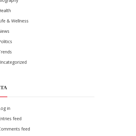
Biography
Health
Life & Wellness
News
Politics
Trends
Uncategorized
TA
Log in
Entries feed
Comments feed