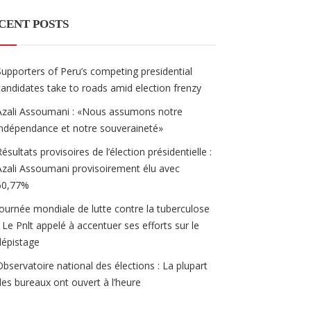
CENT POSTS
Supporters of Peru’s competing presidential
candidates take to roads amid election frenzy
Azali Assoumani : «Nous assumons notre
indépendance et notre souveraineté»
Résultats provisoires de l’élection présidentielle :
Azali Assoumani provisoirement élu avec
60,77%
Journée mondiale de lutte contre la tuberculose
/ Le Pnlt appelé à accentuer ses efforts sur le
dépistage
Observatoire national des élections : La plupart
des bureaux ont ouvert à l’heure