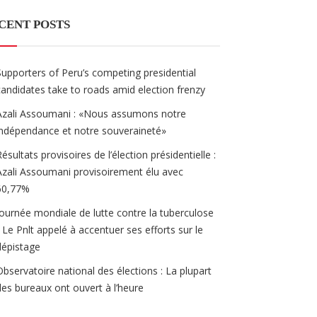
CENT POSTS
Supporters of Peru’s competing presidential
candidates take to roads amid election frenzy
Azali Assoumani : «Nous assumons notre
indépendance et notre souveraineté»
Résultats provisoires de l’élection présidentielle :
Azali Assoumani provisoirement élu avec
60,77%
Journée mondiale de lutte contre la tuberculose
/ Le Pnlt appelé à accentuer ses efforts sur le
dépistage
Observatoire national des élections : La plupart
des bureaux ont ouvert à l’heure