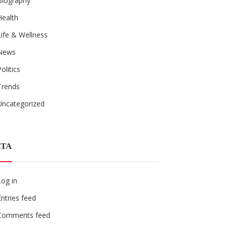
Biography
Health
Life & Wellness
News
Politics
Trends
Uncategorized
TA
Log in
Entries feed
Comments feed