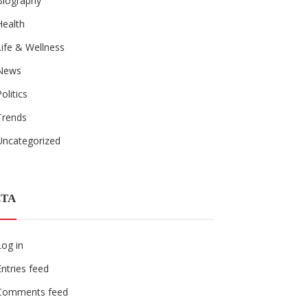
Biography
Health
Life & Wellness
News
Politics
Trends
Uncategorized
TA
Log in
Entries feed
Comments feed