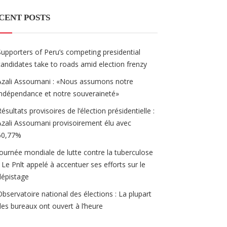
CENT POSTS
Supporters of Peru’s competing presidential
candidates take to roads amid election frenzy
Azali Assoumani : «Nous assumons notre
indépendance et notre souveraineté»
Résultats provisoires de l’élection présidentielle :
Azali Assoumani provisoirement élu avec
60,77%
Journée mondiale de lutte contre la tuberculose
/ Le Pnlt appelé à accentuer ses efforts sur le
dépistage
Observatoire national des élections : La plupart
des bureaux ont ouvert à l’heure