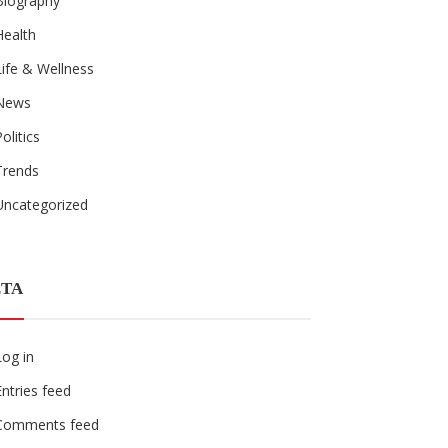
Biography
Health
Life & Wellness
News
Politics
Trends
Uncategorized
TA
Log in
Entries feed
Comments feed