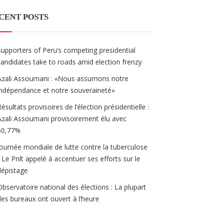
CENT POSTS
Supporters of Peru’s competing presidential
candidates take to roads amid election frenzy
Azali Assoumani : «Nous assumons notre
indépendance et notre souveraineté»
Résultats provisoires de l’élection présidentielle :
Azali Assoumani provisoirement élu avec
60,77%
Journée mondiale de lutte contre la tuberculose
/ Le Pnlt appelé à accentuer ses efforts sur le
dépistage
Observatoire national des élections : La plupart
des bureaux ont ouvert à l’heure